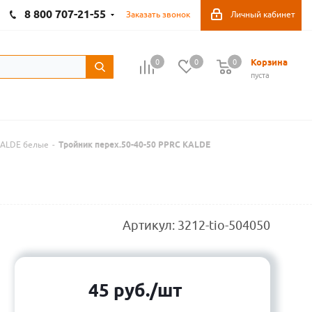
8 800 707-21-55
Заказать звонок
Личный кабинет
Корзина
0
0
0
пуста
KALDE белые
-
Тройник перех.50-40-50 PPRC KALDE
Артикул:
3212-tio-504050
45
руб.
/шт