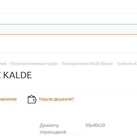
ения
-
Полипропиленовые трубы
-
Полипропилен KALDE белый
-
Тройники 
C KALDE
равнение
Нашли дешевле?
Диаметр
50х40х50
переходной