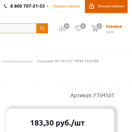
8 800 707-21-55
Заказать звонок
Личный кабинет
Корзина
0
0
0
пуста
ek комбинированный
-
Угольник НР 20х1/2" PPRC FUSITEK
Артикул:
FT04501
183,30
руб.
/шт