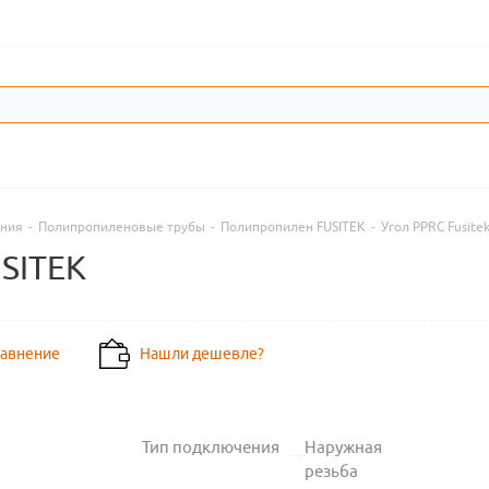
ения
-
Полипропиленовые трубы
-
Полипропилен FUSITEK
-
Угол PPRC Fusit
USITEK
равнение
Нашли дешевле?
Тип подключения
Наружная
резьба