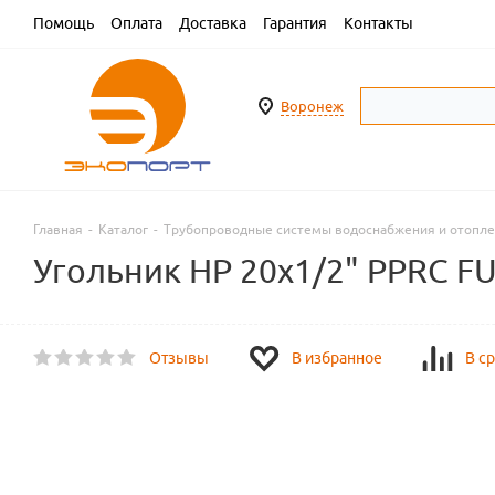
Помощь
Оплата
Доставка
Гарантия
Контакты
Воронеж
Главная
-
Каталог
-
Трубопроводные системы водоснабжения и отопл
Угольник НР 20х1/2" PPRC F
Отзывы
В избранное
В с