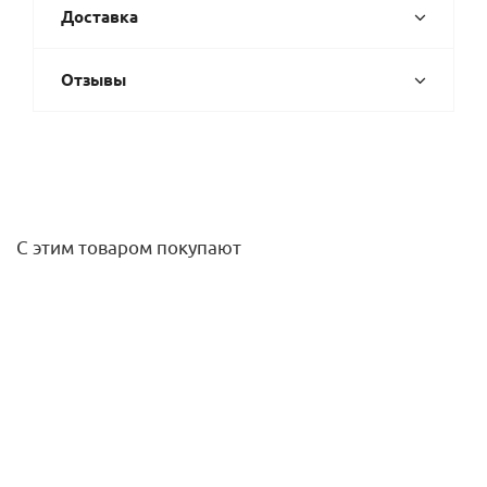
Доставка
Отзывы
С этим товаром покупают
Подводка гибкая, ГАЗ, 3/4" г-г, 60 см в оплетке ПВХ
(VALFEX)
209,10
руб.
/шт