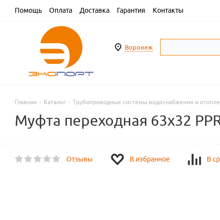
Помощь
Оплата
Доставка
Гарантия
Контакты
Воронеж
Главная
-
Каталог
-
Трубопроводные системы водоснабжения и отопл
Муфта переходная 63х32 PPR
Отзывы
В избранное
В с