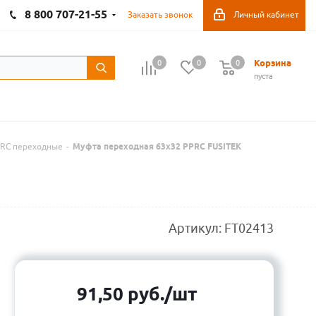
8 800 707-21-55
Заказать звонок
Личный кабинет
Корзина
0
0
0
пуста
PRC переходные
-
Муфта переходная 63х32 PPRC FUSITEK
Артикул:
FT02413
91,50
руб.
/шт