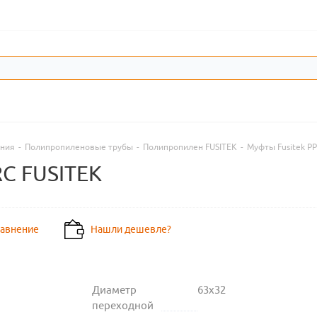
ения
-
Полипропиленовые трубы
-
Полипропилен FUSITEK
-
Муфты Fusitek P
C FUSITEK
равнение
Нашли дешевле?
Диаметр
63х32
переходной