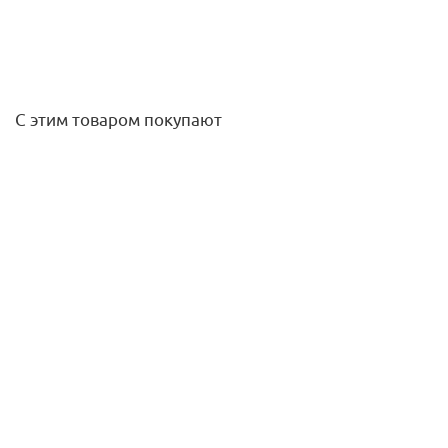
С этим товаром покупают
Наколенники Flexible, Milwaukee
4 020
руб.
/пар
Подробнее