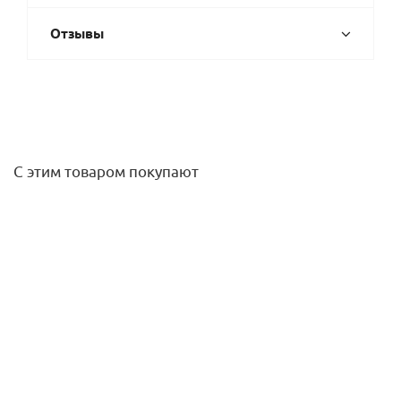
Отзывы
С этим товаром покупают
Переходник 22х1" ВР нерж. IBP
537,20
руб.
/шт
Подробнее