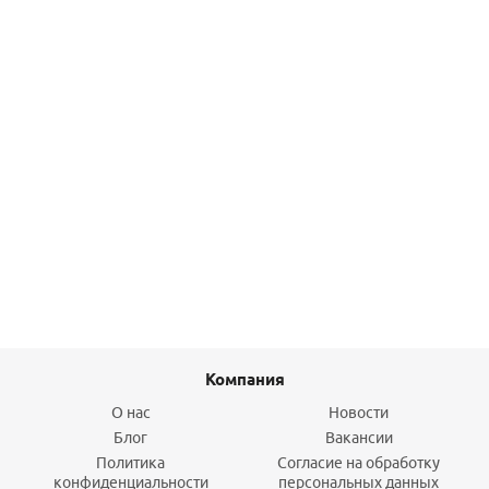
Подробнее
Соединение разъемное 40-11/4" вн. р. - PVC-U PN 16
938,10
руб.
/шт
Подробнее
Компания
О нас
Новости
Блог
Вакансии
Политика
Согласие на обработку
конфиденциальности
персональных данных