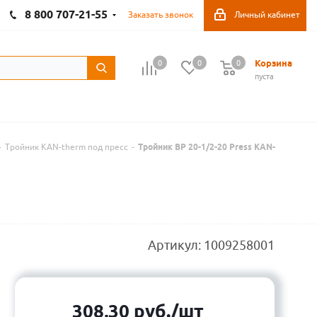
8 800 707-21-55
Заказать звонок
Личный кабинет
Корзина
0
0
0
пуста
-
Тройник KAN-therm под пресс
-
Тройник ВР 20-1/2-20 Press KAN-
Артикул:
1009258001
308,30
руб.
/шт