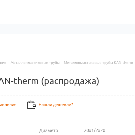
ения
-
Металлопластиковые трубы
-
Металлопластиковые трубы KAN-therm
KAN-therm (распродажа)
равнение
Нашли дешевле?
Диаметр
20х1/2х20