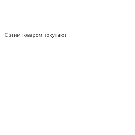
С этим товаром покупают
Мат электрический CLIMATIQ MAT - 3,0 м2 150Вт/м2
(мощность секции 450 Вт) (оранжевая коробка)
6 317,40
руб.
/шт
Подробнее