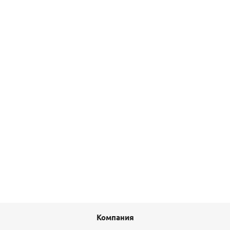
[94331G] Viega
1 566,10
руб.
/шт
Подробнее
Сепаратор воздуха поворотный 1 1/4" Gaobo
23 802,40
руб.
/шт
Подробнее
Компания