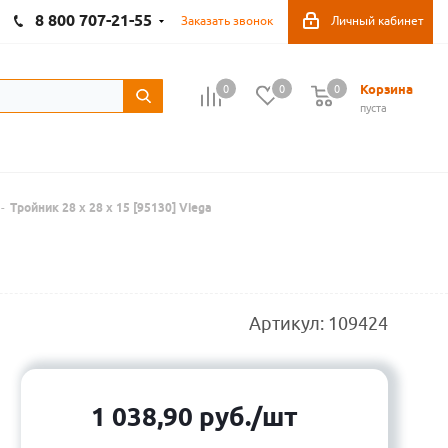
8 800 707-21-55
Заказать звонок
Личный кабинет
Корзина
0
0
0
пуста
-
Тройник 28 х 28 х 15 [95130] Viega
Артикул:
109424
1 038,90
руб.
/шт