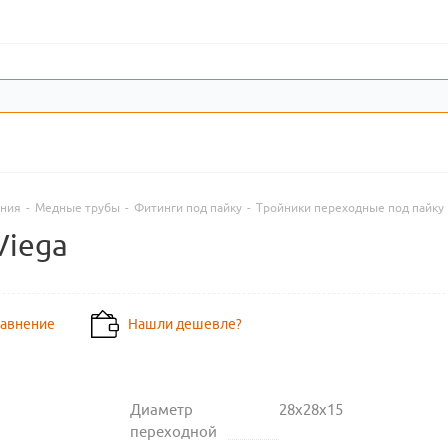
ения
-
Медные трубы
-
Фитинги под пайку
-
Тройники переходные под пайку
Viega
равнение
Нашли дешевле?
Диаметр
28х28х15
переходной