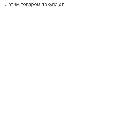
С этим товаром покупают
Отвод ниппельный 18*18 90 гр. KAN-Therm Steel
564,80
руб.
/шт
Подробнее
Кронштейн напольный Pianoforte 200, черный, Royal
Thermo
2 100
руб.
/шт