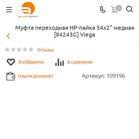
0
Муфта переходная НР-пайка 54х2" медная
[94243G] Viega
Отзывы
В избранное
В сравнение
Артикул:
109196
Нашли дешевле?