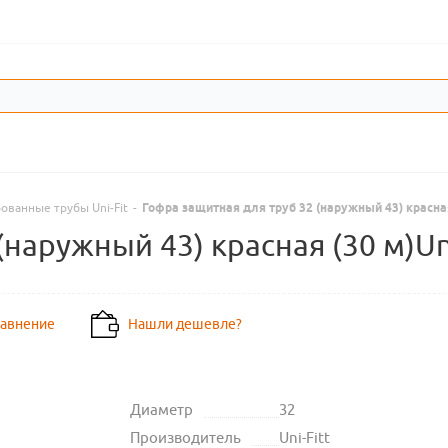
ованные трубы Uni-Fit
-
Гофра защитная для труб 32 (наружный 43) красная 
наружный 43) красная (30 м)Uni
равнение
Нашли дешевле?
Диаметр
32
Производитель
Uni-Fitt