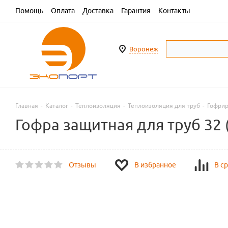
Помощь
Оплата
Доставка
Гарантия
Контакты
Воронеж
Главная
-
Каталог
-
Теплоизоляция
-
Теплоизоляция для труб
-
Гофрир
Гофра защитная для труб 32 (
Отзывы
В избранное
В с