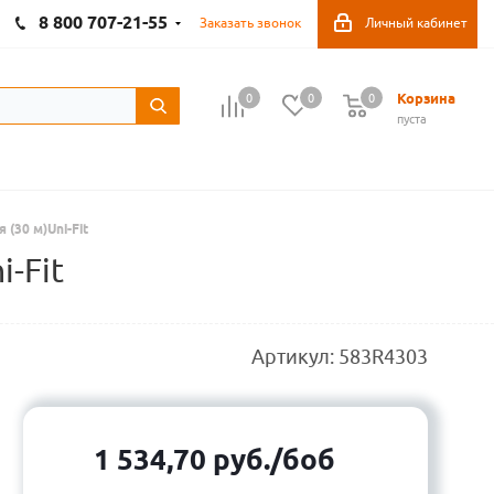
8 800 707-21-55
Заказать звонок
Личный кабинет
Корзина
0
0
0
пуста
(30 м)Uni-Fit
-Fit
Артикул:
583R4303
1 534,70
руб.
/боб