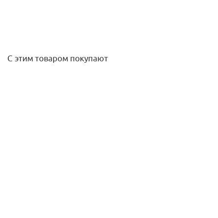
С этим товаром покупают
Насос ( 8,5 м3/ч 220В) Kripsol Ondina ОK-51
42 313
руб.
/шт
Подробнее