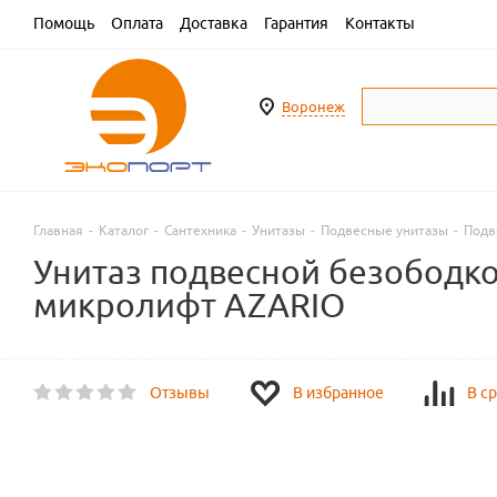
Помощь
Оплата
Доставка
Гарантия
Контакты
Воронеж
Главная
-
Каталог
-
Сантехника
-
Унитазы
-
Подвесные унитазы
-
Подв
Унитаз подвесной безободко
микролифт AZARIO
Отзывы
В избранное
В с