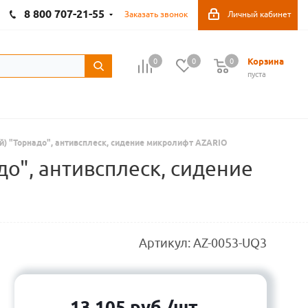
8 800 707-21-55
Заказать звонок
Личный кабинет
Корзина
0
0
0
пуста
) "Торнадо", антивсплеск, сидение микролифт AZARIO
о", антивсплеск, сидение
Артикул:
AZ-0053-UQ3
13 105
руб.
/шт