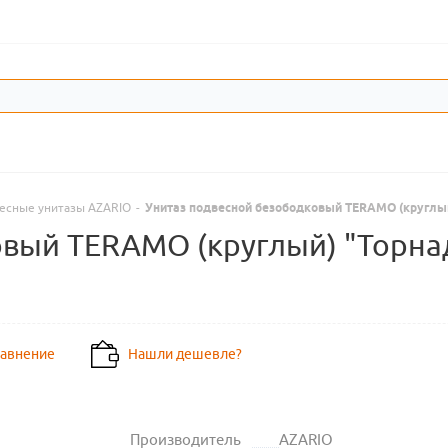
есные унитазы AZARIO
-
Унитаз подвесной безободковый TERAMO (круглый
вый TERAMO (круглый) "Торнад
равнение
Нашли дешевле?
Производитель
AZARIO