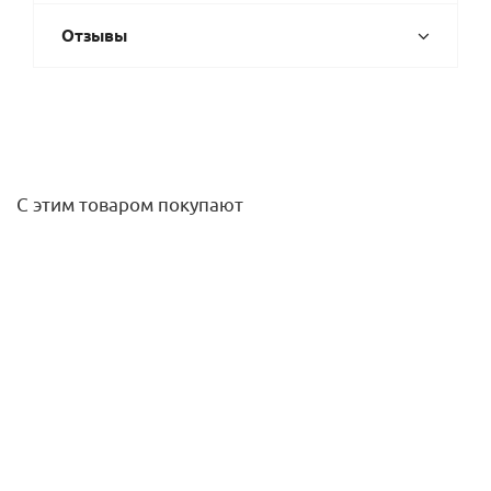
Отзывы
С этим товаром покупают
Клапан термостатический радиаторный 1/2 угловой
матовый никель Varmega
1 004
руб.
/шт
Подробнее