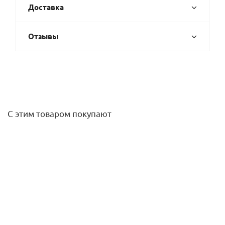
Доставка
Отзывы
С этим товаром покупают
Заглушка ВР 3/4 (латунь) STOUT
156,50
руб.
/шт