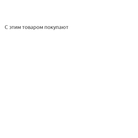
С этим товаром покупают
Угольник 90* 16х16 alpex-plus Fraenkische
246,50
руб.
/шт
Подробнее