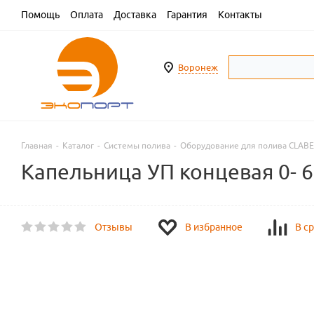
Помощь
Оплата
Доставка
Гарантия
Контакты
Воронеж
Главная
-
Каталог
-
Системы полива
-
Оборудование для полива CLAB
Капельница УП концевая 0- 6
Отзывы
В избранное
В с