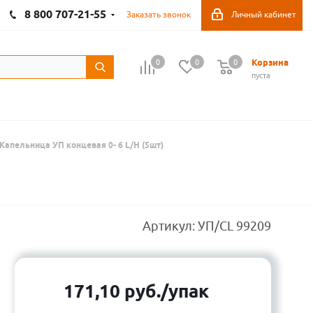
8 800 707-21-55
Заказать звонок
Личный кабинет
Корзина
0
0
0
пуста
Капельница УП концевая 0- 6 L/H (5шт)
Артикул:
УП/CL 99209
171,10
руб.
/упак