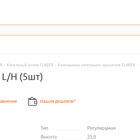
ER
-
Капельный полив CLABER
-
Капельницы капельного орошения CLABER
-
 L/H (5шт)
равнение
Нашли дешевле?
Тип
Регулирумая
Высота
25,0