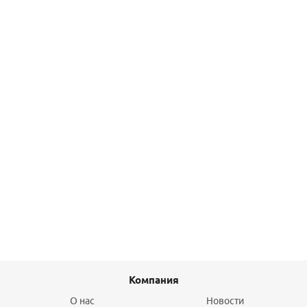
евроконус FRAENKISCHE
11 975,70
руб.
/шт
Подробнее
Муфта переходная НР-пайка 22х3/4" медная IBP
374,40
руб.
/шт
Подробнее
Компания
О нас
Новости