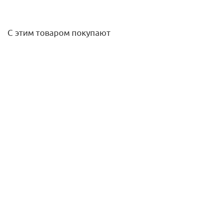
С этим товаром покупают
Термовентиль "AZ" угловой 1/2" (DN 15) M 30 х 1,5 (снято
с пр-ва)
337
руб.
/шт
Подробнее