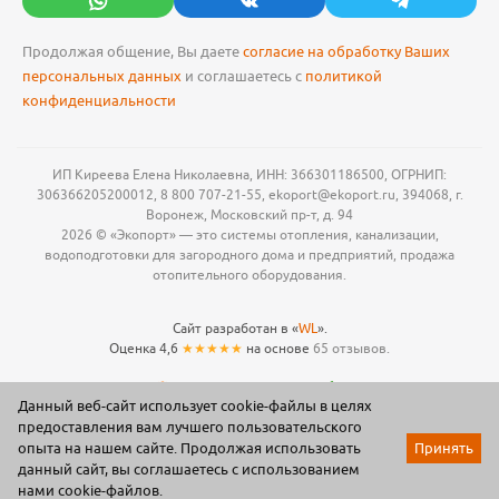
Продолжая общение, Вы даете
согласие на обработку Ваших
персональных данных
и соглашаетесь с
политикой
конфиденциальности
ИП Киреева Елена Николаевна, ИНН: 366301186500, ОГРНИП:
306366205200012, 8 800 707-21-55, ekoport@ekoport.ru, 394068, г.
Воронеж, Московский пр-т, д. 94
2026 © «Экопорт» — это системы отопления, канализации,
водоподготовки для загородного дома и предприятий, продажа
отопительного оборудования.
Сайт разработан в «
WL
».
Оценка 4,6
★★★★★
на основе
65 отзывов.
Данный веб-сайт использует cookie-файлы в целях
предоставления вам лучшего пользовательского
опыта на нашем сайте. Продолжая использовать
Принять
данный сайт, вы соглашаетесь с использованием
Акции
Каталог
Корзина
Мои заказы
Профиль
нами cookie-файлов.