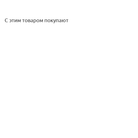
С этим товаром покупают
Отвод Raupiano 110х15˚
250
руб.
/шт
Подробнее