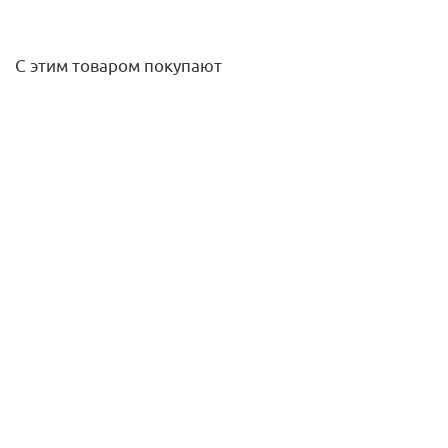
С этим товаром покупают
Насос NOC 40/18 DM Native WILO
70 966
руб.
/шт
Подробнее