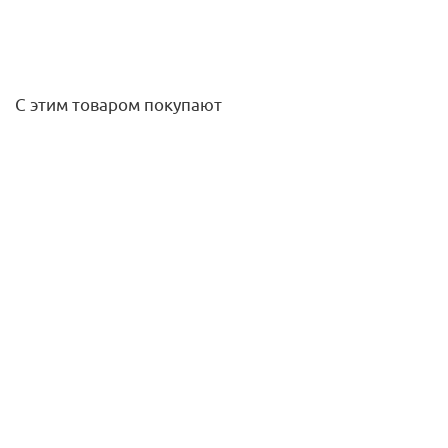
С этим товаром покупают
Муфта 20 латунь (обжим) Stout
875,60
руб.
/шт
Подробнее