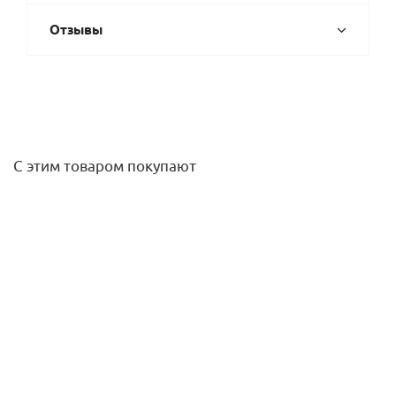
Отзывы
С этим товаром покупают
Форсунка (сопло) ротатор R-VAN 14-360 (радиус от 2,4 до
4,6 м) Rain Bird
951,60
руб.
/шт
Подробнее