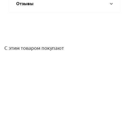
Отзывы
С этим товаром покупают
Полотенцесушитель Line б/п (н.р.1") 80/40 (к-1, Черный
матовый) INDIGO
12 073
руб.
/шт
Подробнее