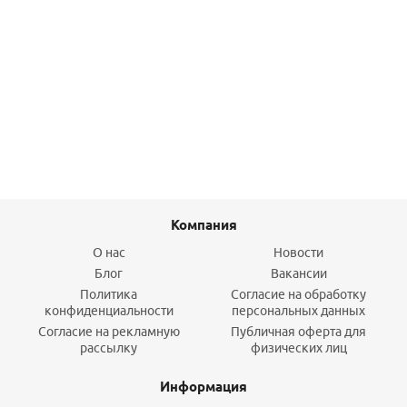
Гарнитура RA15/6TB двухтрубн.1/2х1/2, совмест. с
RA2000, RAW (013G3215)
2 990,40
руб.
/шт
Подробнее
Компания
О нас
Новости
Блог
Вакансии
Политика
Согласие на обработку
конфиденциальности
персональных данных
Согласие на рекламную
Публичная оферта для
рассылку
физических лиц
Информация