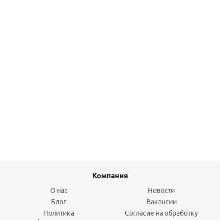
Подробнее
Отвод 135гр Ду40хДн40, белый McAlpine
222,20
руб.
/шт
Подробнее
Компания
О нас
Новости
Блог
Вакансии
Политика
Согласие на обработку