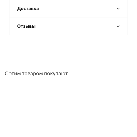
Доставка
Отзывы
С этим товаром покупают
Радиатор алюминиевый Plus AL 200/96 мм 6 секций
Rommer