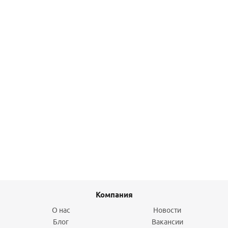
Клапан обратный D12-H12W-1000-025, Ду25, Ру40, р/р,
пружинный, материал корпуса - нерж. сталь CF8M,
Тмах.=200оС ABRA
2 169
руб.
/шт
Подробнее
Компания
О нас
Новости
Блог
Вакансии