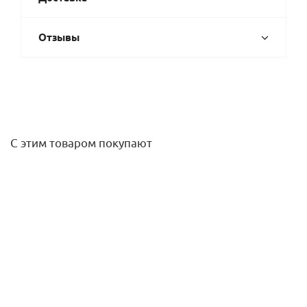
Отзывы
С этим товаром покупают
Крестовина для бесшум. канализации
SKDA110/110/110*87, Ger
4 722,90
руб.
/шт