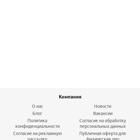
Муфта переходная НР-пайка 15х1/2" медная [94243G]
Viega
63,90
руб.
/шт
Подробнее
Компания
О нас
Новости
Блог
Вакансии
Политика
Согласие на обработку
конфиденциальности
персональных данных
Согласие на рекламную
Публичная оферта для
рассылку
физических лиц