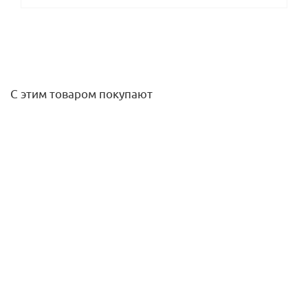
С этим товаром покупают
Переходник 25-20 PPSU USYSTEMS
299,50
руб.
/шт
Подробнее