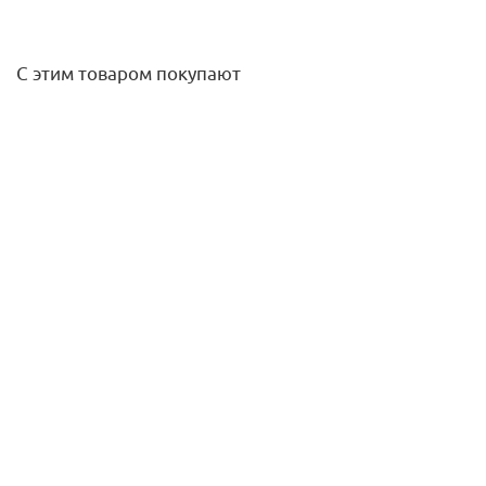
С этим товаром покупают
Кран шаровый для счетчиков ВР c накидной гайкой,
ручка-бабочка, Ду 3/4 Giacomini
1 200,40
руб.
/шт
Подробнее