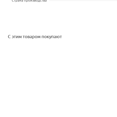
Страна производства
С этим товаром покупают
Муфта ВР 25х3/4" РТП ПНД
Профиль монтажный 28*18*1,2-
Достаточно
Много