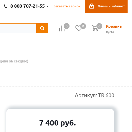
8 800 707-21-55
Заказать звонок
Личный кабинет
Корзина
0
0
0
пуста
цена за секцию)
Артикул:
TR 600
7 400
руб.