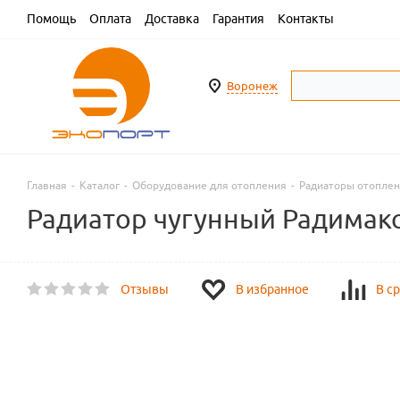
Помощь
Оплата
Доставка
Гарантия
Контакты
Воронеж
Главная
-
Каталог
-
Оборудование для отопления
-
Радиаторы отопле
Радиатор чугунный Радимакс
Отзывы
В избранное
В с