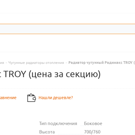
ния
-
Чугунные радиаторы отопления
-
Радиатор чугунный Радимакс TROY (
 TROY (цена за секцию)
равнение
Нашли дешевле?
Тип подключения
Боковое
Высота
700/760