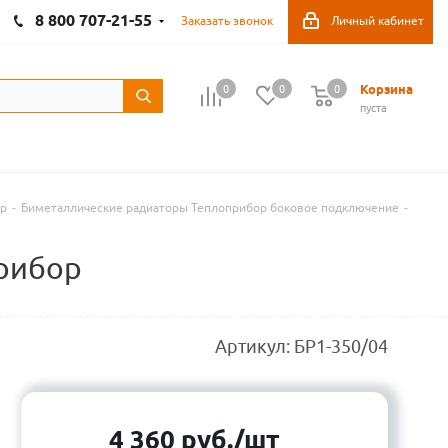
8 800 707-21-55
Заказать звонок
Личный кабинет
Корзина
0
0
0
пуста
ор
-
Биметаллические радиаторы Теплоприбор боковое подключение
-
прибор
Артикул:
БР1-350/04
4 360
руб.
/шт