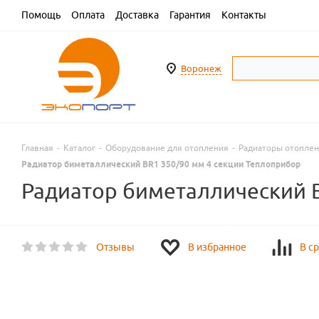
Помощь
Оплата
Доставка
Гарантия
Контакты
Воронеж
Главная
-
Каталог
-
Оборудование для отопления
-
Радиаторы отопле
Радиатор биметаллический BR1 350/90 мм 4 секции Теплоприбор
Радиатор биметаллический B
Отзывы
В избранное
В с