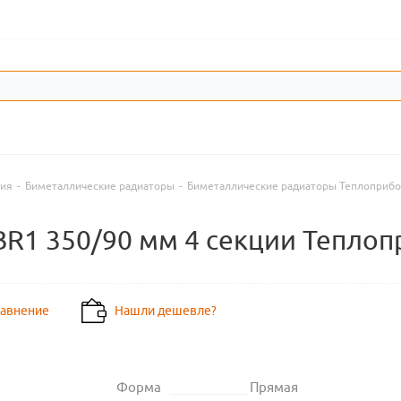
ния
-
Биметаллические радиаторы
-
Биметаллические радиаторы Теплоприб
R1 350/90 мм 4 секции Тепло
равнение
Нашли дешевле?
Форма
Прямая