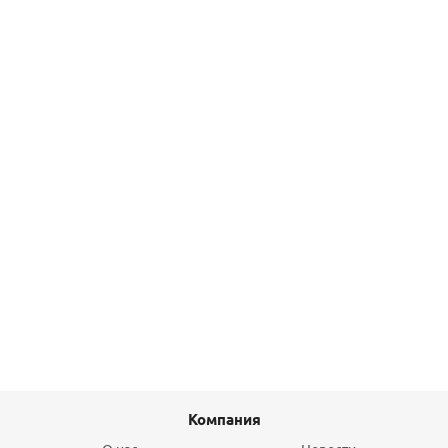
Насос циркуляционный Rommer 32/80-180
6 120
руб.
/шт
Подробнее
Крышка KGK 110 OST
196,70
руб.
/шт
Подробнее
Компания