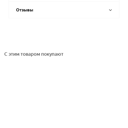
Отзывы
С этим товаром покупают
Затвор дисковый поворотный ЗПВЛ-125х1,6-FLN(w)-5-
125-MN-E с ручкой, Ду125, Ру16, корпус-GGG-40, диск
нерж, седло EPDM, Tраб=-15/+95oC
21 756,60
руб.
/шт