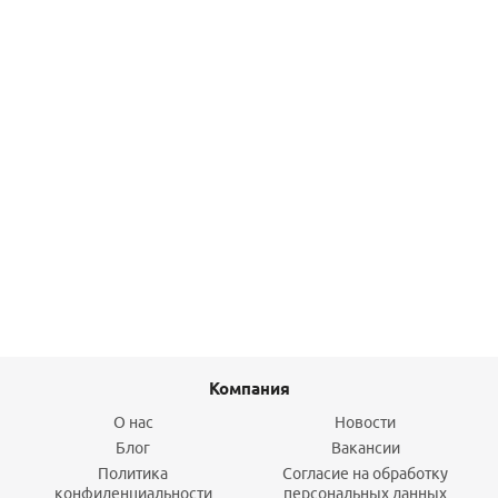
Подробнее
Насос JET 82 M220/24/50 MH DAB
29 150
руб.
/шт
Подробнее
Компания
О нас
Новости
Блог
Вакансии
Политика
Согласие на обработку
конфиденциальности
персональных данных