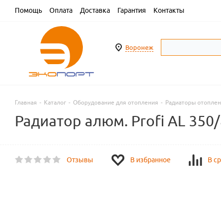
Помощь
Оплата
Доставка
Гарантия
Контакты
Воронеж
Главная
-
Каталог
-
Оборудование для отопления
-
Радиаторы отопле
Радиатор алюм. Profi AL 350
Отзывы
В избранное
В с