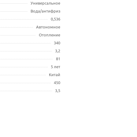
Универсальное
Вода/антифриз
0,536
Автономное
Отопление
340
3,2
81
5 лет
Китай
450
3,5