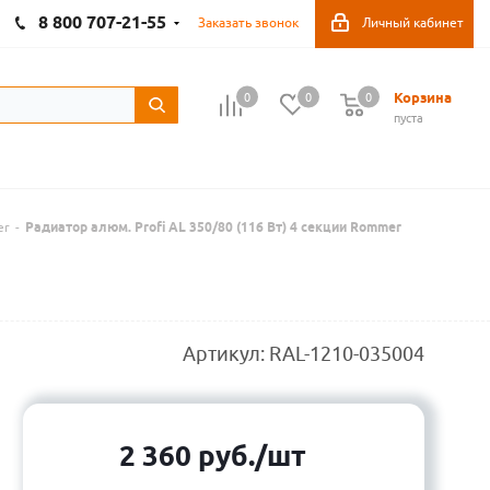
8 800 707-21-55
Заказать звонок
Личный кабинет
Корзина
0
0
0
пуста
er
-
Радиатор алюм. Profi AL 350/80 (116 Вт) 4 секции Rommer
Артикул:
RAL-1210-035004
2 360
руб.
/шт