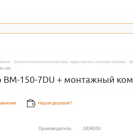
ование
-
Системы монтажа (коллекторы, гидрострелки, насосные группы)
-
Б
BM-100
 BM-150-7DU + монтажный ком
равнение
Нашли дешевле?
Производитель
GIDRUSS