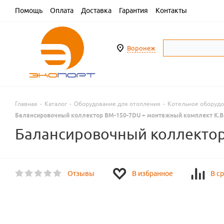
Помощь
Оплата
Доставка
Гарантия
Контакты
Воронеж
Главная
-
Каталог
-
Оборудование для отопления
-
Котельное оборуд
Балансировочный коллектор BM-150-7DU + монтажный комплект K.
Балансировочный коллектор
Отзывы
В избранное
В с