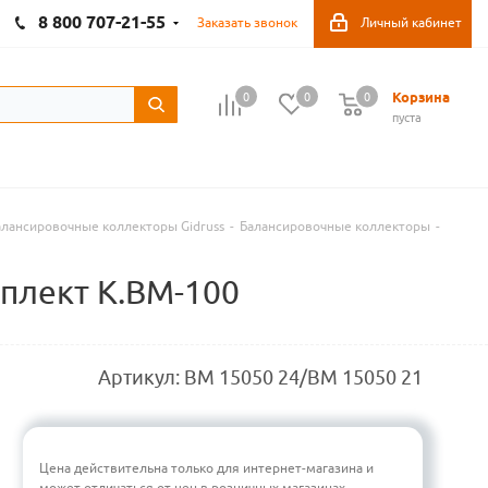
8 800 707-21-55
Заказать звонок
Личный кабинет
Корзина
0
0
0
пуста
алансировочные коллекторы Gidruss
-
Балансировочные коллекторы
-
плект K.BM-100
Артикул:
BM 15050 24/BM 15050 21
Цена действительна только для интернет-магазина и
может отличаться от цен в розничных магазинах