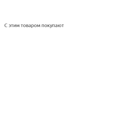
С этим товаром покупают
Фильтр д.350мм (верх. подсоед. 50мм) Emaux V350
(Opus)
18 899
руб.
/шт
Подробнее