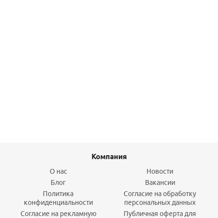
Ключ трубный КТР-90 №2, 1.5″ 440 мм ЗУБР
1 678,90
руб.
/шт
Подробнее
Компания
О нас
Новости
Блог
Вакансии
Политика
Согласие на обработку
конфиденциальности
персональных данных
Согласие на рекламную
Публичная оферта для