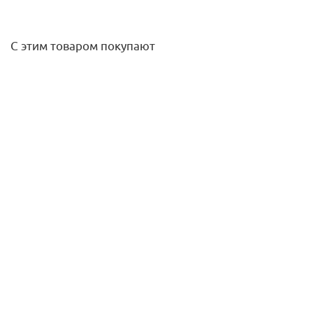
С этим товаром покупают
Тройник перех.25-25-20 PPRC серый KALDE
6
руб.
/шт
Подробнее