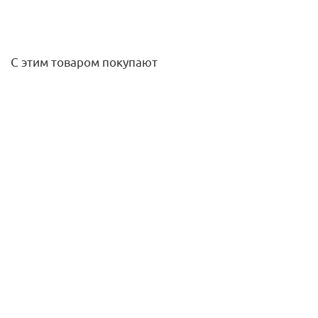
С этим товаром покупают
Ниппель НР-НР 2х1 1/4" (бронза) Viega
1 013,40
руб.
/шт
Подробнее