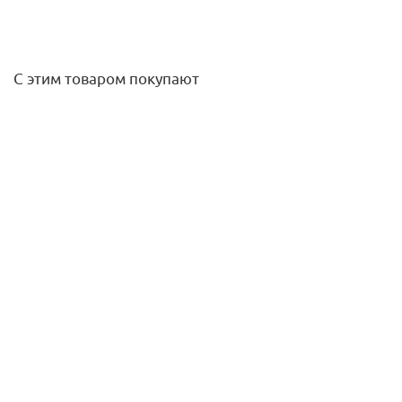
С этим товаром покупают
Отвод 90* В/В 22 2-растр. [95002A] Viega
265,70
руб.
/шт
Подробнее