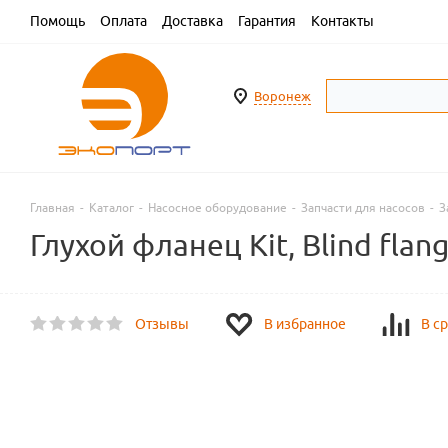
Помощь
Оплата
Доставка
Гарантия
Контакты
Воронеж
Главная
-
Каталог
-
Насосное оборудование
-
Запчасти для насосов
-
З
Глухой фланец Kit, Blind flan
Отзывы
В избранное
В с