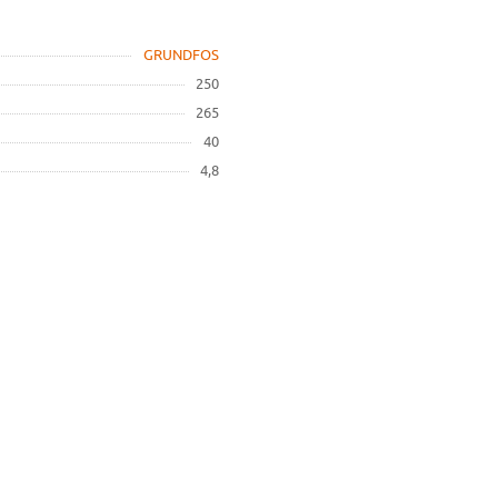
GRUNDFOS
250
265
40
4,8