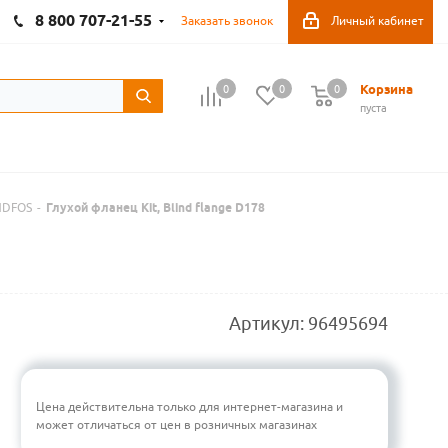
8 800 707-21-55
Заказать звонок
Личный кабинет
Корзина
0
0
0
пуста
NDFOS
-
Глухой фланец Kit, Blind flange D178
Артикул:
96495694
Цена действительна только для интернет-магазина и
может отличаться от цен в розничных магазинах