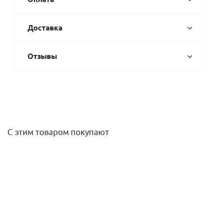
Доставка
Отзывы
С этим товаром покупают
Насос NOVA 600 MA 40th 220-240/50 05H05 MH DAB