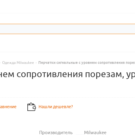
-
Одежда Milwaukee
-
Перчатки сигнальные с уровнем сопротивления пореза
ем сопротивления порезам, уро
равнение
Нашли дешевле?
Производитель
Milwaukee