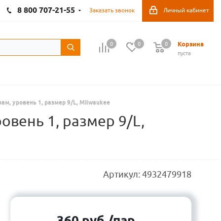
8 800 707-21-55
Заказать звонок
Личный кабинет
Корзина
0
0
0
пуста
м, уровень 1, размер 9/L, Milwaukee
вень 1, размер 9/L,
Артикул:
4932479918
360
руб.
/пар