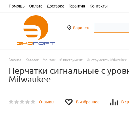
Помощь
Оплата
Доставка
Гарантия
Контакты
Воронеж
Главная
-
Каталог
-
Монтажный инструмент
-
Инструменты Milwaukee
Перчатки сигнальные с уровн
Milwaukee
Отзывы
В избранное
В с