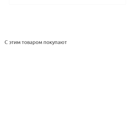
С этим товаром покупают
Тройник 25/25/25 латунь UltraLine KAN-therm
2 149,20
руб.
/шт
Подробнее