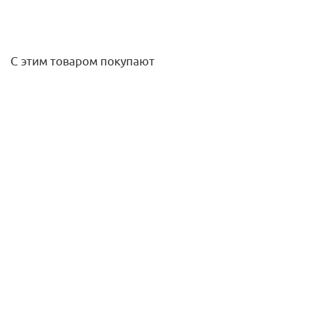
С этим товаром покупают
Сверло-бур SDS+ 8 x 210 мм "Rennbohr Quadro" 4 грани
246
руб.
/шт
Подробнее