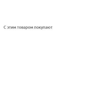
С этим товаром покупают
Труба 20x3,4 PE-Xc TECEflex многослойная (отрезок 20м)
321,10
руб.
/м
Подробнее