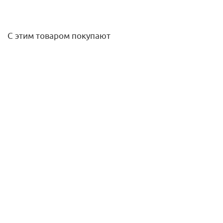
С этим товаром покупают
Элемент дымохода DN80 труба 125 мм п/м с
ревизионным патрубком (алюминий) STOUT
3 308,80
руб.
/шт
Подробнее